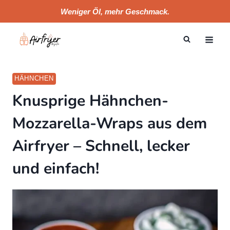
Skip
Weniger Öl, mehr Geschmack.
to
content
HÄHNCHEN
Knusprige Hähnchen-
Mozzarella-Wraps aus dem
Airfryer – Schnell, lecker
und einfach!