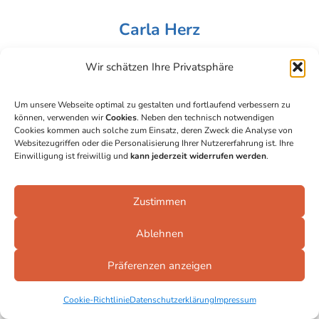
Carla Herz
Wir schätzen Ihre Privatsphäre
Hallo und herzlich willkommen auf
meinem Blog! Ich bin Clara Herz und
Um unsere Webseite optimal zu gestalten und fortlaufend verbessern zu
ich koche mit ganzem Herzen – am
können, verwenden wir
Cookies
. Neben den technisch notwendigen
liebsten mit meiner Heißluftfritteuse
Cookies kommen auch solche zum Einsatz, deren Zweck die Analyse von
Websitezugriffen oder die Personalisierung Ihrer Nutzererfahrung ist. Ihre
Einwilligung ist freiwillig und
kann jederzeit widerrufen werden
.
Zustimmen
Das passt zu diesem Artikel
Ablehnen
Präferenzen anzeigen
Cookie-Richtlinie
Datenschutzerklärung
Impressum