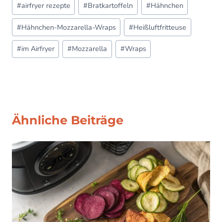
#
airfryer rezepte
#
Bratkartoffeln
#
Hähnchen
Tags:
#
Hähnchen-Mozzarella-Wraps
#
Heißluftfritteuse
#
im Airfryer
#
Mozzarella
#
Wraps
Ähnliche Beiträge