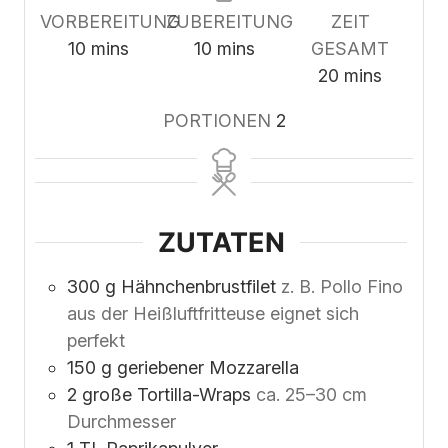
VORBEREITUNG
ZUBEREITUNG
ZEIT
minutes
minutes
10
mins
10
mins
GESAMT
minutes
20
mins
PORTIONEN
2
ZUTATEN
300
g
Hähnchenbrustfilet
z. B. Pollo Fino
aus der Heißluftfritteuse eignet sich
perfekt
150
g
geriebener Mozzarella
2
große Tortilla-Wraps
ca. 25–30 cm
Durchmesser