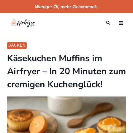
Skip
Weniger Öl, mehr Geschmack.
to
content
BACKEN
Käsekuchen Muffins im
Airfryer – In 20 Minuten zum
cremigen Kuchenglück!