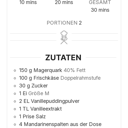
minutes
minutes
10
mins
20
mins
GESAMT
minutes
30
mins
PORTIONEN
2
ZUTATEN
150
g
Magerquark
40% Fett
100
g
Frischkäse
Doppelrahmstufe
30
g
Zucker
1
Ei
Größe M
2
EL Vanillepuddingpulver
1
TL Vanilleextrakt
1
Prise Salz
4
Mandarinenspalten aus der Dose