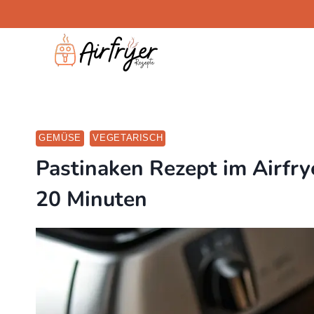
Skip
to
content
GEMÜSE
VEGETARISCH
Pastinaken Rezept im Airfrye
20 Minuten