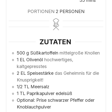
35
mins
PORTIONEN
2
PERSONEN
ZUTATEN
500
g
Süßkartoffeln
mittelgroße Knollen
1
EL Olivenöl
hochwertiges,
kaltgepresstes
2
EL Speisestärke
das Geheimnis für die
Knusprigkeit!
1/2
TL Meersalz
1
TL Paprikapulver edelsüß
Optional: Prise schwarzer Pfeffer oder
Knoblauchpulver