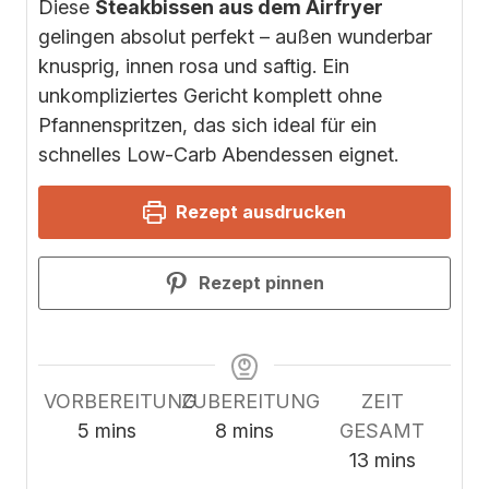
Diese
Steakbissen aus dem Airfryer
gelingen absolut perfekt – außen wunderbar
knusprig, innen rosa und saftig. Ein
unkompliziertes Gericht komplett ohne
Pfannenspritzen, das sich ideal für ein
schnelles Low-Carb Abendessen eignet.
Rezept ausdrucken
Rezept pinnen
VORBEREITUNG
ZUBEREITUNG
ZEIT
minutes
minutes
5
mins
8
mins
GESAMT
minutes
13
mins