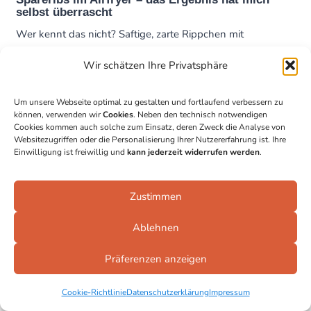
selbst überrascht
Wer kennt das nicht? Saftige, zarte Rippchen mit
knuspriger Kruste – aber ohne stundenlange Vorbereitung
Wir schätzen Ihre Privatsphäre
und ...
Zum Rezept
Um unsere Webseite optimal zu gestalten und fortlaufend verbessern zu
können, verwenden wir
Cookies
. Neben den technisch notwendigen
Cookies kommen auch solche zum Einsatz, deren Zweck die Analyse von
Websitezugriffen oder die Personalisierung Ihrer Nutzererfahrung ist. Ihre
Einwilligung ist freiwillig und
kann jederzeit widerrufen werden
.
Zustimmen
Ablehnen
Präferenzen anzeigen
Cookie-Richtlinie
Datenschutzerklärung
Impressum