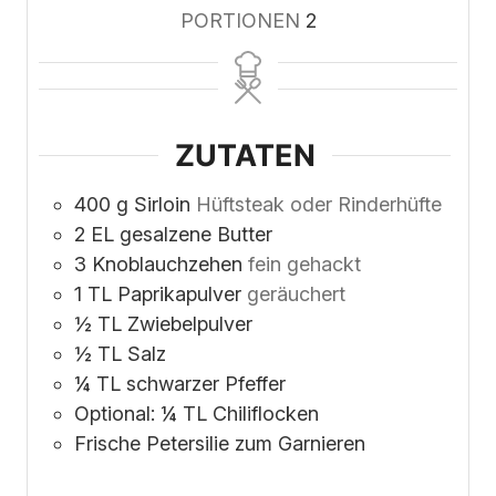
PORTIONEN
2
ZUTATEN
400
g
Sirloin
Hüftsteak oder Rinderhüfte
2
EL gesalzene Butter
3
Knoblauchzehen
fein gehackt
1
TL Paprikapulver
geräuchert
½
TL Zwiebelpulver
½
TL Salz
¼
TL schwarzer Pfeffer
Optional: ¼ TL Chiliflocken
Frische Petersilie zum Garnieren