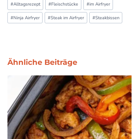
Post
#
Alltagsrezept
#
Fleischstücke
#
im Airfryer
Tags:
#
Ninja Airfryer
#
Steak im Airfryer
#
Steakbissen
Ähnliche Beiträge